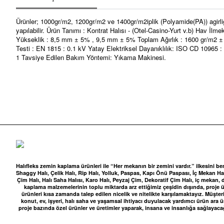
Ürünler; 1000gr/m2, 1200gr/m2 ve 1400gr/m2iplik (Polyamide(PA)) agirli
yapılabilir. Ürün Tanımı : Kontrat Halısı - (Otel-Casino-Yurt v.b) Ha
Yükseklik : 8,5 mm ± 5% , 9,5 mm ± 5% Toplam Ağırlık : 1600 gr/m2 ± 
Testi : EN 1815 : 0.1 kV Yatay Elektriksel Dayanıklılık: ISO CD 10965 
1 Tavsiye Edilen Bakım Yöntemi: Yıkama Makinesi.
Halıfleks zemin kaplama ürünleri ile “Her mekanın bir zemini vardır.” ilkesini be
Shaggy Halı, Çelik Halı, Rip Halı, Yolluk, Paspas, Kapı Önü Paspası, İç Mekan Halı
Çim Halı, Halı Saha Halısı, Karo Halı, Peyzaj Çim, Dekoratif Çim Halı, iç me
kaplama malzemelerinin toplu miktarda arz ettiğimiz çeşidin dışında, proje ür
ürünleri kısa zamanda talep edilen nicelik ve nitelikte karşılamaktayız. Müşteri
konut, ev, işyeri, halı saha ve yaşamsal ihtiyacı duyulacak yardımcı ürün ara
proje bazında özel ürünler ve üretimler yaparak, insana ve insanlığa sağlayaca