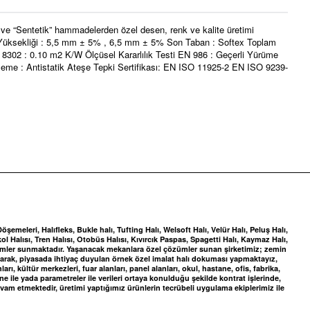
 ve “Sentetik” hammadelerden özel desen, renk ve kalite üretimi
av Yüksekliği : 5,5 mm ± 5% , 6,5 mm ± 5% Son Taban : Softex Toplam
302 : 0.10 m2 K/W Ölçüsel Kararlılık Testi EN 986 : Geçerli Yürüme
kleme : Antistatik Ateşe Tepki Sertifikası: EN ISO 11925-2 EN ISO 9239-
meleri, Halıfleks, Bukle halı, Tufting Halı, Welsoft Halı, Velür Halı, Peluş Halı,
ol Halısı, Tren Halısı, Otobüs Halısı, Kıvırcık Paspas, Spagetti Halı, Kaymaz Halı,
zümler sunmaktadır. Yaşanacak mekanlara özel çözümler sunan şirketimiz; zemin
yaparak, piyasada ihtiyaç duyulan örnek özel imalat halı dokuması yapmaktayız,
, kültür merkezleri, fuar alanları, panel alanları, okul, hastane, ofis, fabrika,
ile yada parametreler ile verileri ortaya konulduğu şekilde kontrat işlerinde,
vam etmektedir, üretimi yaptığımız ürünlerin tecrübeli uygulama ekiplerimiz ile