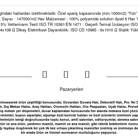
gindaki halılardan üretilmektedir. Özel spariş kapsamında (min.1000m2) “Yün”
v İlmek Sayısı : 147000/m2 Hav Malzemesi : 100% polyamide solution dyed 6 H
5% Vettermann Testi ISO TR 10361/EN 1471 : Geçerli Termal İzolasyon ISO 8
: 4x108 Ω Dikey Elektriksel Dayanıklılık: ISO CD 10965 : 6x1010 Ω Statik Yü
nimseyerek ürün çeşitliliği konusunda; Duvardan Duvara Halı, Dekoratif Halı, Pvc Yer Döşe
, Dış Mekan Halısı, Araç Halıları, Otomotiv Halıları, Oto Paspasları, Uçak Halısı, Protok
kan, dış mekan yer döşemeleri, duvar kaplamaları konusunda her alanda mekana özel çö
etimleri, kupon siparişler, siparişe özel kontrat halıları ve özel ürünlerin üretimini 
lerimizin isteği doğrultusunda toplu konut, amfi salonları, oditoryumlar, sinema salonları
 ürün ve ana ürün, yardımcı mamül, mamül ve ana mamül, gibi teknik beklentinin numune 
ğı faydayı öngörerek bir çok ilk kez ortaya çıkarılmış mamüller üretmiş ve üretmeye de
bir arada ürün ve hizmet sunmanın mutluluğunu yaşıyoruz.