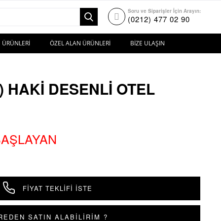
Soru ve Siparişler İçin Arayın:
(0212) 477 02 90
 ÜRÜNLERI
ÖZEL ALAN ÜRÜNLERI
BIZE ULAŞIN
) HAKI DESENLI OTEL
 BAŞLAYAN
FIYAT TEKLIFI İSTE
REDEN SATIN ALABİLİRİM ?