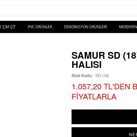
E ÇIM ÇIT
PVC ÜRÜNLER
DEKORASYON ÜRÜNLERI
MERDIVEN
SAMUR SD (18
HALISI
Stok Kodu:
SD (18)
1.057,20 TL'DEN
FIYATLARLA
NE