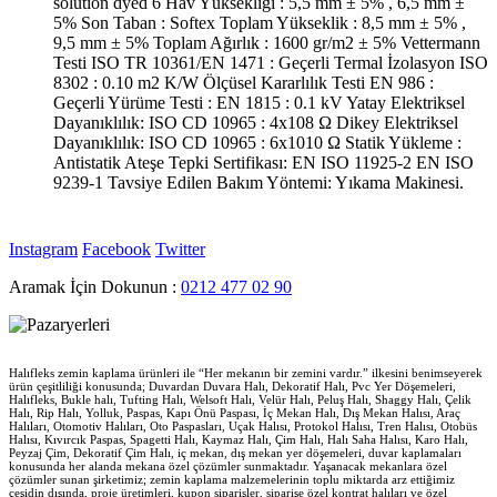
solution dyed 6 Hav Yüksekliği : 5,5 mm ± 5% , 6,5 mm ±
5% Son Taban : Softex Toplam Yükseklik : 8,5 mm ± 5% ,
9,5 mm ± 5% Toplam Ağırlık : 1600 gr/m2 ± 5% Vettermann
Testi ISO TR 10361/EN 1471 : Geçerli Termal İzolasyon ISO
8302 : 0.10 m2 K/W Ölçüsel Kararlılık Testi EN 986 :
Geçerli Yürüme Testi : EN 1815 : 0.1 kV Yatay Elektriksel
Dayanıklılık: ISO CD 10965 : 4x108 Ω Dikey Elektriksel
Dayanıklılık: ISO CD 10965 : 6x1010 Ω Statik Yükleme :
Antistatik Ateşe Tepki Sertifikası: EN ISO 11925-2 EN ISO
9239-1 Tavsiye Edilen Bakım Yöntemi: Yıkama Makinesi.
Instagram
Facebook
Twitter
Aramak İçin Dokunun :
0212 477 02 90
Halıfleks zemin kaplama ürünleri ile “Her mekanın bir zemini vardır.” ilkesini benimseyerek
ürün çeşitliliği konusunda; Duvardan Duvara Halı, Dekoratif Halı, Pvc Yer Döşemeleri,
Halıfleks, Bukle halı, Tufting Halı, Welsoft Halı, Velür Halı, Peluş Halı, Shaggy Halı, Çelik
Halı, Rip Halı, Yolluk, Paspas, Kapı Önü Paspası, İç Mekan Halı, Dış Mekan Halısı, Araç
Halıları, Otomotiv Halıları, Oto Paspasları, Uçak Halısı, Protokol Halısı, Tren Halısı, Otobüs
Halısı, Kıvırcık Paspas, Spagetti Halı, Kaymaz Halı, Çim Halı, Halı Saha Halısı, Karo Halı,
Peyzaj Çim, Dekoratif Çim Halı, iç mekan, dış mekan yer döşemeleri, duvar kaplamaları
konusunda her alanda mekana özel çözümler sunmaktadır. Yaşanacak mekanlara özel
çözümler sunan şirketimiz; zemin kaplama malzemelerinin toplu miktarda arz ettiğimiz
çeşidin dışında, proje üretimleri, kupon siparişler, siparişe özel kontrat halıları ve özel