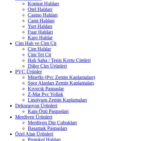
Kontrat Halıları
Otel Halıları
Casino Halıları
Cami Halıları
Yurt Halıları
Fuar Halıları
Karo Halılar
Çim Halı ve Çim Çit
Çim Halılar
Çim Tel Çit
Halı Saha / Tenis Kortu Çimleri
Diğer Çim Ürünleri
PVC Ürünler
Mineflo (Pvc Zemin Kaplamaları)
Spor Alanları Zemin Kaplamaları
Kıvırcık Paspaslar
Z-Mat Pvc Yolluk
Linolyum Zemin Kaplamaları
Dekorasyon Ürünleri
Kapı Önü Paspasları
Merdiven Ürünleri
Merdiven Dip Çubukları
Basamak Paspasları
Özel Alan Ürünleri
Protokol Halıları