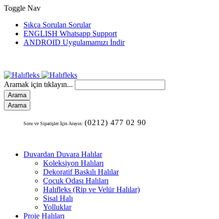
Toggle Nav
Sıkça Sorulan Sorular
ENGLISH Whatsapp Support
ANDROID Uygulamamızı İndir
Aramak için tıklayın...
Arama
Arama
(0212) 477 02 90
Soru ve Siparişler İçin Arayın:
Duvardan Duvara Halılar
Koleksiyon Halıları
Dekoratif Baskılı Halılar
Çocuk Odası Halıları
Halıfleks (Rip ve Velür Halılar)
Sisal Halı
Yolluklar
Proje Halıları