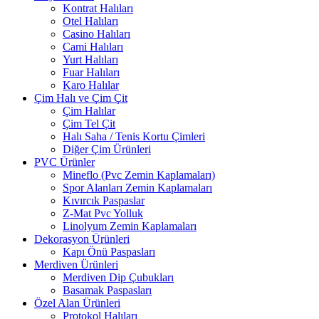
Kontrat Halıları
Otel Halıları
Casino Halıları
Cami Halıları
Yurt Halıları
Fuar Halıları
Karo Halılar
Çim Halı ve Çim Çit
Çim Halılar
Çim Tel Çit
Halı Saha / Tenis Kortu Çimleri
Diğer Çim Ürünleri
PVC Ürünler
Mineflo (Pvc Zemin Kaplamaları)
Spor Alanları Zemin Kaplamaları
Kıvırcık Paspaslar
Z-Mat Pvc Yolluk
Linolyum Zemin Kaplamaları
Dekorasyon Ürünleri
Kapı Önü Paspasları
Merdiven Ürünleri
Merdiven Dip Çubukları
Basamak Paspasları
Özel Alan Ürünleri
Protokol Halıları