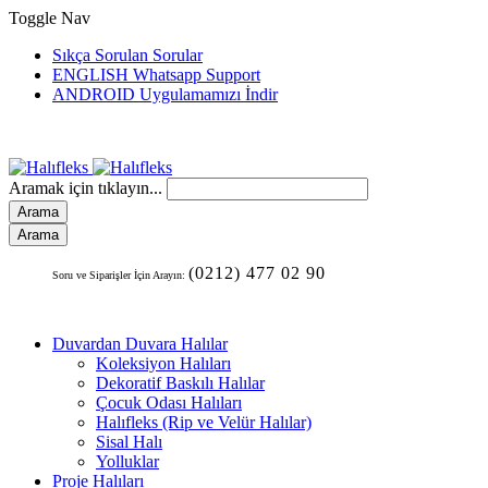
Toggle Nav
Sıkça Sorulan Sorular
ENGLISH Whatsapp Support
ANDROID Uygulamamızı İndir
Aramak için tıklayın...
Arama
Arama
(0212) 477 02 90
Soru ve Siparişler İçin Arayın:
Duvardan Duvara Halılar
Koleksiyon Halıları
Dekoratif Baskılı Halılar
Çocuk Odası Halıları
Halıfleks (Rip ve Velür Halılar)
Sisal Halı
Yolluklar
Proje Halıları