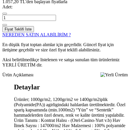
1.057,20 TL'den başlayan fiyatlarla
Adet:
Fiyat Teklifi İste
NEREDEN SATIN ALABİLİRİM ?
En düşük fiyat toptan alımlar için geçerlidir. Güncel fiyat için
iletişime geçebilir ve size özel fiyat teklifi alabilirsiniz.
Aksi belirtilmedikçe listelenen ve satışa sunulan tüm ürünlerimiz
YERLİ ÜRETİM dir.
Ürün Açıklaması
Detaylar
Ürünler; 1000gr/m2, 1200gr/m2 ve 1400gr/m2iplik
(Polyamide(PA)) agirligindaki halılardan üretilmektedir. Özel
spariş kapsamında (min.1000m2) “Yün” ve “Sentetik”
hammadelerden özel desen, renk ve kalite üretimi yapılabilir.
Ürün Tanımı : Kontrat Halısı - (Otel-Casino-Yurt v.b) Hav
İlmek Sayısı : 147000/m2 Hav Malzemesi : 100% polyamide