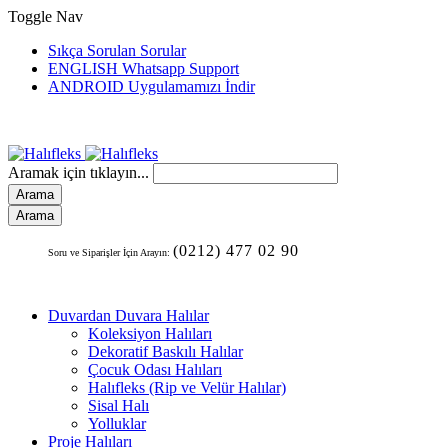
Toggle Nav
Sıkça Sorulan Sorular
ENGLISH Whatsapp Support
ANDROID Uygulamamızı İndir
Aramak için tıklayın...
Arama
Arama
(0212) 477 02 90
Soru ve Siparişler İçin Arayın:
Duvardan Duvara Halılar
Koleksiyon Halıları
Dekoratif Baskılı Halılar
Çocuk Odası Halıları
Halıfleks (Rip ve Velür Halılar)
Sisal Halı
Yolluklar
Proje Halıları