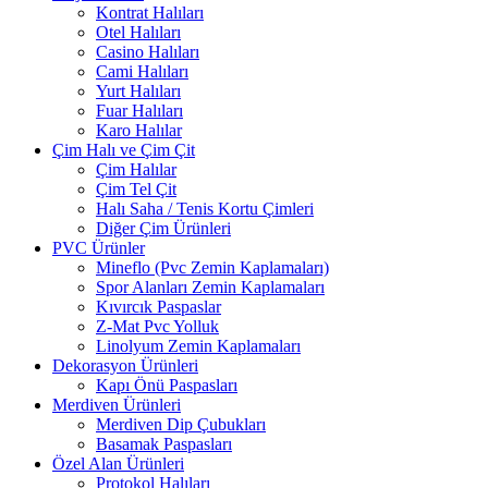
Kontrat Halıları
Otel Halıları
Casino Halıları
Cami Halıları
Yurt Halıları
Fuar Halıları
Karo Halılar
Çim Halı ve Çim Çit
Çim Halılar
Çim Tel Çit
Halı Saha / Tenis Kortu Çimleri
Diğer Çim Ürünleri
PVC Ürünler
Mineflo (Pvc Zemin Kaplamaları)
Spor Alanları Zemin Kaplamaları
Kıvırcık Paspaslar
Z-Mat Pvc Yolluk
Linolyum Zemin Kaplamaları
Dekorasyon Ürünleri
Kapı Önü Paspasları
Merdiven Ürünleri
Merdiven Dip Çubukları
Basamak Paspasları
Özel Alan Ürünleri
Protokol Halıları