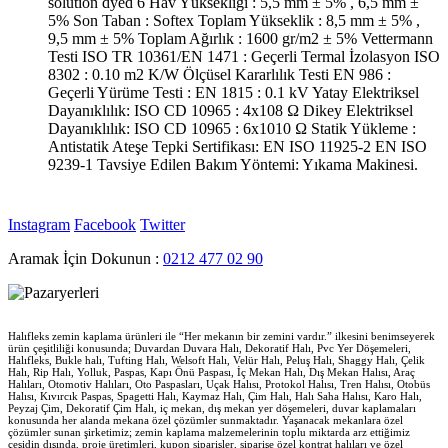
solution dyed 6 Hav Yüksekliği : 5,5 mm ± 5% , 6,5 mm ±
5% Son Taban : Softex Toplam Yükseklik : 8,5 mm ± 5% ,
9,5 mm ± 5% Toplam Ağırlık : 1600 gr/m2 ± 5% Vettermann
Testi ISO TR 10361/EN 1471 : Geçerli Termal İzolasyon ISO
8302 : 0.10 m2 K/W Ölçüsel Kararlılık Testi EN 986 :
Geçerli Yürüme Testi : EN 1815 : 0.1 kV Yatay Elektriksel
Dayanıklılık: ISO CD 10965 : 4x108 Ω Dikey Elektriksel
Dayanıklılık: ISO CD 10965 : 6x1010 Ω Statik Yükleme :
Antistatik Ateşe Tepki Sertifikası: EN ISO 11925-2 EN ISO
9239-1 Tavsiye Edilen Bakım Yöntemi: Yıkama Makinesi.
Instagram
Facebook
Twitter
Aramak İçin Dokunun :
0212 477 02 90
Halıfleks zemin kaplama ürünleri ile “Her mekanın bir zemini vardır.” ilkesini benimseyerek
ürün çeşitliliği konusunda; Duvardan Duvara Halı, Dekoratif Halı, Pvc Yer Döşemeleri,
Halıfleks, Bukle halı, Tufting Halı, Welsoft Halı, Velür Halı, Peluş Halı, Shaggy Halı, Çelik
Halı, Rip Halı, Yolluk, Paspas, Kapı Önü Paspası, İç Mekan Halı, Dış Mekan Halısı, Araç
Halıları, Otomotiv Halıları, Oto Paspasları, Uçak Halısı, Protokol Halısı, Tren Halısı, Otobüs
Halısı, Kıvırcık Paspas, Spagetti Halı, Kaymaz Halı, Çim Halı, Halı Saha Halısı, Karo Halı,
Peyzaj Çim, Dekoratif Çim Halı, iç mekan, dış mekan yer döşemeleri, duvar kaplamaları
konusunda her alanda mekana özel çözümler sunmaktadır. Yaşanacak mekanlara özel
çözümler sunan şirketimiz; zemin kaplama malzemelerinin toplu miktarda arz ettiğimiz
çeşidin dışında, proje üretimleri, kupon siparişler, siparişe özel kontrat halıları ve özel