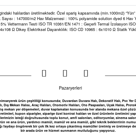
gindaki halılardan üretilmektedir. Özel spariş kapsamında (min.1000m2) “Yün”
v İlmek Sayısı : 147000/m2 Hav Malzemesi : 100% polyamide solution dyed 6 H
5% Vettermann Testi ISO TR 10361/EN 1471 : Geçerli Termal İzolasyon ISO 8
: 4x108 Ω Dikey Elektriksel Dayanıklılık: ISO CD 10965 : 6x1010 Ω Statik Yü
nimseyerek ürün çeşitliliği konusunda; Duvardan Duvara Halı, Dekoratif Halı, Pvc Yer Döşe
, Dış Mekan Halısı, Araç Halıları, Otomotiv Halıları, Oto Paspasları, Uçak Halısı, Protok
kan, dış mekan yer döşemeleri, duvar kaplamaları konusunda her alanda mekana özel çö
etimleri, kupon siparişler, siparişe özel kontrat halıları ve özel ürünlerin üretimini 
lerimizin isteği doğrultusunda toplu konut, amfi salonları, oditoryumlar, sinema salonları
 ürün ve ana ürün, yardımcı mamül, mamül ve ana mamül, gibi teknik beklentinin numune 
ğı faydayı öngörerek bir çok ilk kez ortaya çıkarılmış mamüller üretmiş ve üretmeye de
bir arada ürün ve hizmet sunmanın mutluluğunu yaşıyoruz.