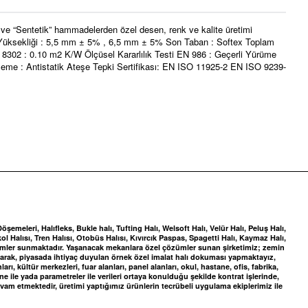
 ve “Sentetik” hammadelerden özel desen, renk ve kalite üretimi
av Yüksekliği : 5,5 mm ± 5% , 6,5 mm ± 5% Son Taban : Softex Toplam
302 : 0.10 m2 K/W Ölçüsel Kararlılık Testi EN 986 : Geçerli Yürüme
kleme : Antistatik Ateşe Tepki Sertifikası: EN ISO 11925-2 EN ISO 9239-
meleri, Halıfleks, Bukle halı, Tufting Halı, Welsoft Halı, Velür Halı, Peluş Halı,
ol Halısı, Tren Halısı, Otobüs Halısı, Kıvırcık Paspas, Spagetti Halı, Kaymaz Halı,
zümler sunmaktadır. Yaşanacak mekanlara özel çözümler sunan şirketimiz; zemin
yaparak, piyasada ihtiyaç duyulan örnek özel imalat halı dokuması yapmaktayız,
, kültür merkezleri, fuar alanları, panel alanları, okul, hastane, ofis, fabrika,
ile yada parametreler ile verileri ortaya konulduğu şekilde kontrat işlerinde,
vam etmektedir, üretimi yaptığımız ürünlerin tecrübeli uygulama ekiplerimiz ile