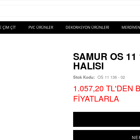
E ÇIM ÇIT
PVC ÜRÜNLER
DEKORASYON ÜRÜNLERI
MERDIVEN
SAMUR OS 11 
HALISI
Stok Kodu:
OS 11 136 - 02
1.057,20 TL'DEN
FIYATLARLA
NE