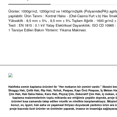
Ürünler; 1000gr/m2, 1200gr/m2 ve 1400gr/m2iplik (Polyamide(PA)) agirli
yapılabilir. Ürün Tanımı : Kontrat Halısı - (Otel-Casino-Yurt v.b) Ha
Yükseklik : 8,5 mm ± 5% , 9,5 mm ± 5% Toplam Ağırlık : 1600 gr/m2 ± 
Testi : EN 1815 : 0.1 kV Yatay Elektriksel Dayanıklılık: ISO CD 10965 
1 Tavsiye Edilen Bakım Yöntemi: Yıkama Makinesi.
Halıfleks zemin kaplama ürünleri ile “Her mekanın bir zemini vardır.” ilkesini be
Shaggy Halı, Çelik Halı, Rip Halı, Yolluk, Paspas, Kapı Önü Paspası, İç Mekan Halı
Çim Halı, Halı Saha Halısı, Karo Halı, Peyzaj Çim, Dekoratif Çim Halı, iç me
kaplama malzemelerinin toplu miktarda arz ettiğimiz çeşidin dışında, proje ür
ürünleri kısa zamanda talep edilen nicelik ve nitelikte karşılamaktayız. Müşteri
konut, ev, işyeri, halı saha ve yaşamsal ihtiyacı duyulacak yardımcı ürün ara
proje bazında özel ürünler ve üretimler yaparak, insana ve insanlığa sağlayaca