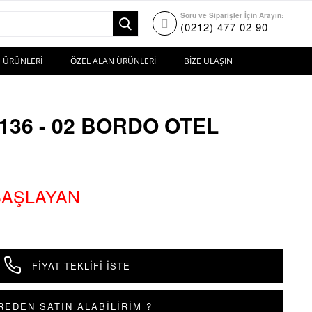
Soru ve Siparişler İçin Arayın:
(0212) 477 02 90
 ÜRÜNLERI
ÖZEL ALAN ÜRÜNLERI
BIZE ULAŞIN
136 - 02 BORDO OTEL
 BAŞLAYAN
FIYAT TEKLIFI İSTE
REDEN SATIN ALABİLİRİM ?