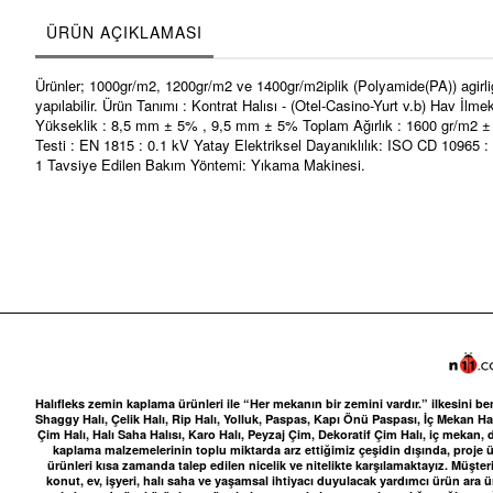
ÜRÜN AÇIKLAMASI
Ürünler; 1000gr/m2, 1200gr/m2 ve 1400gr/m2iplik (Polyamide(PA)) agirli
yapılabilir. Ürün Tanımı : Kontrat Halısı - (Otel-Casino-Yurt v.b) Ha
Yükseklik : 8,5 mm ± 5% , 9,5 mm ± 5% Toplam Ağırlık : 1600 gr/m2 ± 
Testi : EN 1815 : 0.1 kV Yatay Elektriksel Dayanıklılık: ISO CD 10965 
1 Tavsiye Edilen Bakım Yöntemi: Yıkama Makinesi.
Halıfleks zemin kaplama ürünleri ile “Her mekanın bir zemini vardır.” ilkesini be
Shaggy Halı, Çelik Halı, Rip Halı, Yolluk, Paspas, Kapı Önü Paspası, İç Mekan Halı
Çim Halı, Halı Saha Halısı, Karo Halı, Peyzaj Çim, Dekoratif Çim Halı, iç me
kaplama malzemelerinin toplu miktarda arz ettiğimiz çeşidin dışında, proje ür
ürünleri kısa zamanda talep edilen nicelik ve nitelikte karşılamaktayız. Müşteri
konut, ev, işyeri, halı saha ve yaşamsal ihtiyacı duyulacak yardımcı ürün ara