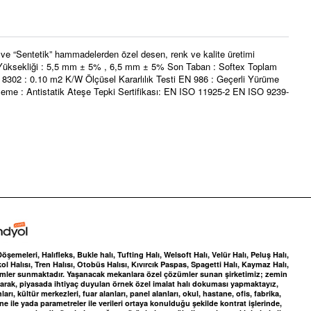
 ve “Sentetik” hammadelerden özel desen, renk ve kalite üretimi
av Yüksekliği : 5,5 mm ± 5% , 6,5 mm ± 5% Son Taban : Softex Toplam
302 : 0.10 m2 K/W Ölçüsel Kararlılık Testi EN 986 : Geçerli Yürüme
kleme : Antistatik Ateşe Tepki Sertifikası: EN ISO 11925-2 EN ISO 9239-
meleri, Halıfleks, Bukle halı, Tufting Halı, Welsoft Halı, Velür Halı, Peluş Halı,
ol Halısı, Tren Halısı, Otobüs Halısı, Kıvırcık Paspas, Spagetti Halı, Kaymaz Halı,
zümler sunmaktadır. Yaşanacak mekanlara özel çözümler sunan şirketimiz; zemin
yaparak, piyasada ihtiyaç duyulan örnek özel imalat halı dokuması yapmaktayız,
, kültür merkezleri, fuar alanları, panel alanları, okul, hastane, ofis, fabrika,
ile yada parametreler ile verileri ortaya konulduğu şekilde kontrat işlerinde,