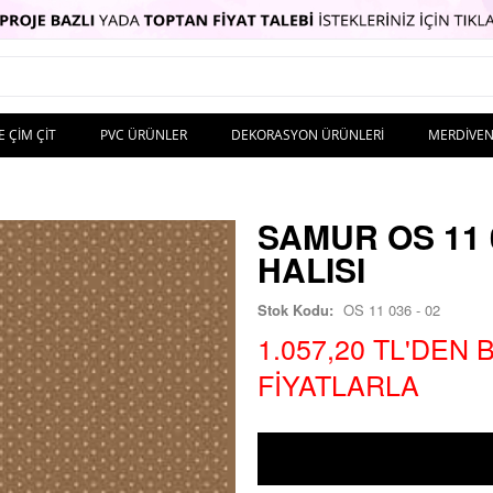
E ÇIM ÇIT
PVC ÜRÜNLER
DEKORASYON ÜRÜNLERI
MERDIVEN
SAMUR OS 11 
HALISI
Stok Kodu:
OS 11 036 - 02
1.057,20 TL'DEN
FIYATLARLA