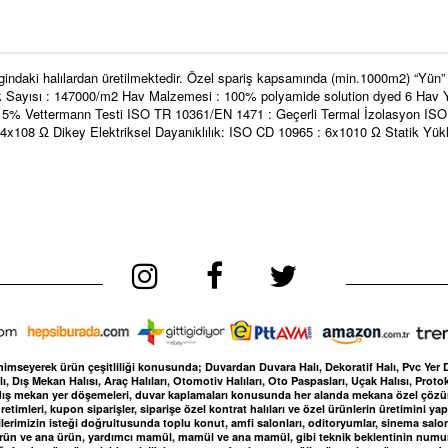
gindaki halılardan üretilmektedir. Özel spariş kapsamında (min.1000m2) “Yün”
v İlmek Sayısı : 147000/m2 Hav Malzemesi : 100% polyamide solution dyed 6 H
5% Vettermann Testi ISO TR 10361/EN 1471 : Geçerli Termal İzolasyon ISO 8
: 4x108 Ω Dikey Elektriksel Dayanıklılık: ISO CD 10965 : 6x1010 Ω Statik Yü
nimseyerek ürün çeşitliliği konusunda; Duvardan Duvara Halı, Dekoratif Halı, Pvc Yer Döşe
, Dış Mekan Halısı, Araç Halıları, Otomotiv Halıları, Oto Paspasları, Uçak Halısı, Protok
kan, dış mekan yer döşemeleri, duvar kaplamaları konusunda her alanda mekana özel çö
etimleri, kupon siparişler, siparişe özel kontrat halıları ve özel ürünlerin üretimini 
lerimizin isteği doğrultusunda toplu konut, amfi salonları, oditoryumlar, sinema salonları
 ürün ve ana ürün, yardımcı mamül, mamül ve ana mamül, gibi teknik beklentinin numune 