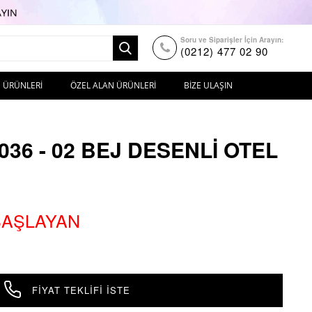
Soru ve Siparişler İçin Arayın:
(0212) 477 02 90
 ÜRÜNLERI
ÖZEL ALAN ÜRÜNLERI
BIZE ULAŞIN
036 - 02 BEJ DESENLI OTEL
 BAŞLAYAN
FIYAT TEKLIFI İSTE