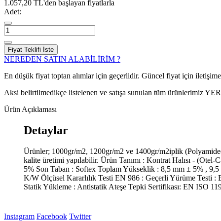
1.057,20 TL'den başlayan fiyatlarla
Adet:
Fiyat Teklifi İste
NEREDEN SATIN ALABİLİRİM ?
En düşük fiyat toptan alımlar için geçerlidir. Güncel fiyat için iletişime g
Aksi belirtilmedikçe listelenen ve satışa sunulan tüm ürünlerimiz Y
Ürün Açıklaması
Detaylar
Ürünler; 1000gr/m2, 1200gr/m2 ve 1400gr/m2iplik (Polyamide(P
kalite üretimi yapılabilir. Ürün Tanımı : Kontrat Halısı - (O
5% Son Taban : Softex Toplam Yükseklik : 8,5 mm ± 5% , 9,5
K/W Ölçüsel Kararlılık Testi EN 986 : Geçerli Yürüme Testi :
Statik Yükleme : Antistatik Ateşe Tepki Sertifikası: EN ISO
Instagram
Facebook
Twitter