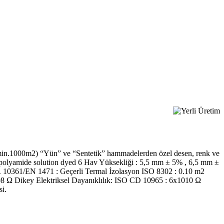
 (min.1000m2) “Yün” ve “Sentetik” hammadelerden özel desen, renk ve
0% polyamide solution dyed 6 Hav Yüksekliği : 5,5 mm ± 5% , 6,5 mm ±
 10361/EN 1471 : Geçerli Termal İzolasyon ISO 8302 : 0.10 m2
108 Ω Dikey Elektriksel Dayanıklılık: ISO CD 10965 : 6x1010 Ω
i.