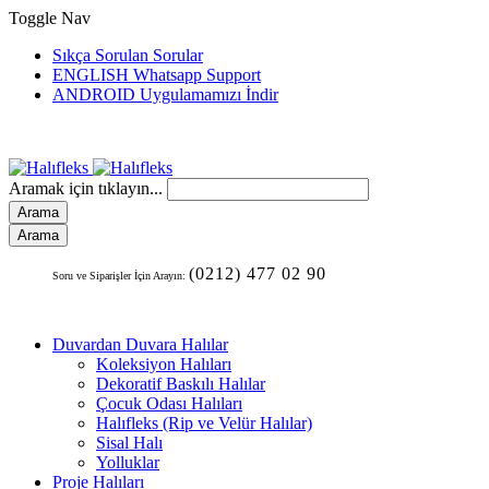
Toggle Nav
Sıkça Sorulan Sorular
ENGLISH Whatsapp Support
ANDROID Uygulamamızı İndir
Aramak için tıklayın...
Arama
Arama
(0212) 477 02 90
Soru ve Siparişler İçin Arayın:
Duvardan Duvara Halılar
Koleksiyon Halıları
Dekoratif Baskılı Halılar
Çocuk Odası Halıları
Halıfleks (Rip ve Velür Halılar)
Sisal Halı
Yolluklar
Proje Halıları