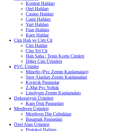
Kontrat Halıları
Otel Halıları
Casino Halıları
Cami Halıları
Yurt Halıları
Fuar Halıları
Karo Halılar
Çim Halı ve Çim Çit
Çim Halılar
Çim Tel Çit
Halı Saha / Tenis Kortu Çimleri
Diğer Çim Ürünleri
PVC Ürünler
Mineflo (Pvc Zemin Kaplamaları)
Spor Alanları Zemin Kaplamaları
Kıvırcık Paspaslar
Z-Mat Pvc Yolluk
Linolyum Zemin Kaplamaları
Dekorasyon Ürünleri
Kapı Önü Paspasları
Merdiven Ürünleri
Merdiven Dip Çubukları
Basamak Paspasları
Özel Alan Ürünleri
Protokol Halıları