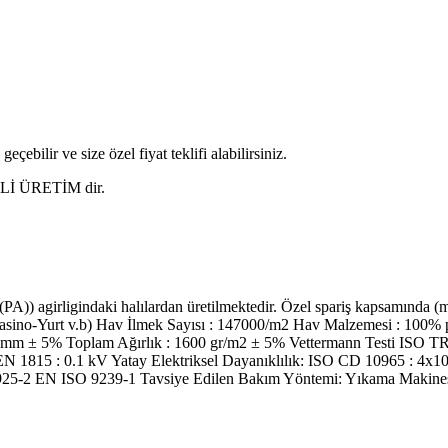
eçebilir ve size özel fiyat teklifi alabilirsiniz.
ERLİ ÜRETİM dir.
A)) agirligindaki halılardan üretilmektedir. Özel spariş kapsamında
tel-Casino-Yurt v.b) Hav İlmek Sayısı : 147000/m2 Hav Malzemesi : 10
 mm ± 5% Toplam Ağırlık : 1600 gr/m2 ± 5% Vettermann Testi ISO TR
 EN 1815 : 0.1 kV Yatay Elektriksel Dayanıklılık: ISO CD 10965 : 4x
 11925-2 EN ISO 9239-1 Tavsiye Edilen Bakım Yöntemi: Yıkama Makines