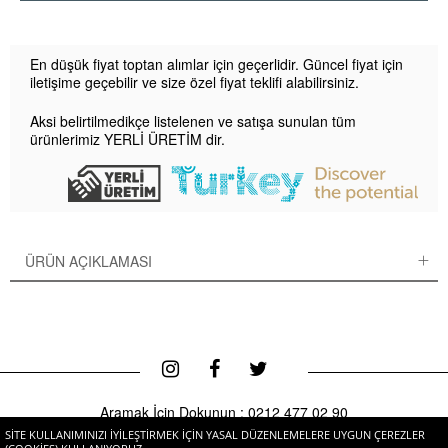
En düşük fiyat toptan alımlar için geçerlidir. Güncel fiyat için
iletişime geçebilir ve size özel fiyat teklifi alabilirsiniz.
Aksi belirtilmedikçe listelenen ve satışa sunulan tüm
ürünlerimiz YERLİ ÜRETİM dir.
ÜRÜN AÇIKLAMASI
Aramak İçin Dokunun :
0212 477 02 90
SITE KULLANIMINIZI IYILEŞTIRMEK IÇIN YASAL DÜZENLEMELERE UYGUN ÇEREZLER