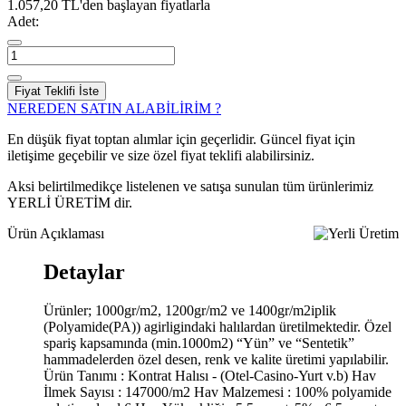
1.057,20 TL'den başlayan fiyatlarla
Adet:
Fiyat Teklifi İste
NEREDEN SATIN ALABİLİRİM ?
En düşük fiyat toptan alımlar için geçerlidir. Güncel fiyat için
iletişime geçebilir ve size özel fiyat teklifi alabilirsiniz.
Aksi belirtilmedikçe listelenen ve satışa sunulan tüm ürünlerimiz
YERLİ ÜRETİM dir.
Ürün Açıklaması
Detaylar
Ürünler; 1000gr/m2, 1200gr/m2 ve 1400gr/m2iplik
(Polyamide(PA)) agirligindaki halılardan üretilmektedir. Özel
spariş kapsamında (min.1000m2) “Yün” ve “Sentetik”
hammadelerden özel desen, renk ve kalite üretimi yapılabilir.
Ürün Tanımı : Kontrat Halısı - (Otel-Casino-Yurt v.b) Hav
İlmek Sayısı : 147000/m2 Hav Malzemesi : 100% polyamide