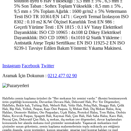
solution dyed 6 Hav Yüksekliği : 5,5 mm ± 5% , 6,5 mm ±
5% Son Taban : Softex Toplam Yükseklik : 8,5 mm ± 5% ,
9,5 mm ± 5% Toplam Ağırlık : 1600 gr/m2 ± 5% Vettermann
Testi ISO TR 10361/EN 1471 : Geçerli Termal İzolasyon ISO
8302 : 0.10 m2 K/W Ölçüsel Kararlılık Testi EN 986 :
Geçerli Yürüme Testi : EN 1815 : 0.1 kV Yatay Elektriksel
Dayanıklılık: ISO CD 10965 : 4x108 Ω Dikey Elektriksel
Dayanıklılık: ISO CD 10965 : 6x1010 Ω Statik Yükleme :
Antistatik Ateşe Tepki Sertifikası: EN ISO 11925-2 EN ISO
9239-1 Tavsiye Edilen Bakım Yöntemi: Yıkama Makinesi.
Instagram
Facebook
Twitter
Aramak İçin Dokunun :
0212 477 02 90
Halıfleks zemin kaplama ürünleri ile “Her mekanın bir zemini vardır.” ilkesini benimseyerek
ürün çeşitliliği konusunda; Duvardan Duvara Halı, Dekoratif Halı, Pvc Yer Döşemeleri,
Halıfleks, Bukle halı, Tufting Halı, Welsoft Halı, Velür Halı, Peluş Halı, Shaggy Halı, Çelik
Halı, Rip Halı, Yolluk, Paspas, Kapı Önü Paspası, İç Mekan Halı, Dış Mekan Halısı, Araç
Halıları, Otomotiv Halıları, Oto Paspasları, Uçak Halısı, Protokol Halısı, Tren Halısı, Otobüs
Halısı, Kıvırcık Paspas, Spagetti Halı, Kaymaz Halı, Çim Halı, Halı Saha Halısı, Karo Halı,
Peyzaj Çim, Dekoratif Çim Halı, iç mekan, dış mekan yer döşemeleri, duvar kaplamaları
konusunda her alanda mekana özel çözümler sunmaktadır. Yaşanacak mekanlara özel
çözümler sunan şirketimiz; zemin kaplama malzemelerinin toplu miktarda arz ettiğimiz
çeşidin dışında, proje üretimleri, kupon siparişler, siparişe özel kontrat halıları ve özel