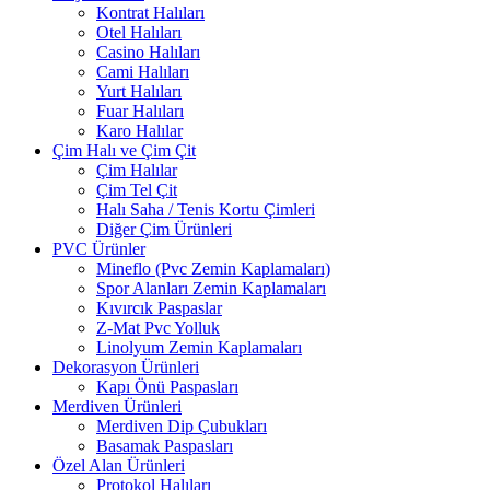
Kontrat Halıları
Otel Halıları
Casino Halıları
Cami Halıları
Yurt Halıları
Fuar Halıları
Karo Halılar
Çim Halı ve Çim Çit
Çim Halılar
Çim Tel Çit
Halı Saha / Tenis Kortu Çimleri
Diğer Çim Ürünleri
PVC Ürünler
Mineflo (Pvc Zemin Kaplamaları)
Spor Alanları Zemin Kaplamaları
Kıvırcık Paspaslar
Z-Mat Pvc Yolluk
Linolyum Zemin Kaplamaları
Dekorasyon Ürünleri
Kapı Önü Paspasları
Merdiven Ürünleri
Merdiven Dip Çubukları
Basamak Paspasları
Özel Alan Ürünleri
Protokol Halıları