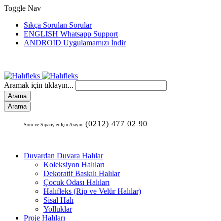
Toggle Nav
Sıkça Sorulan Sorular
ENGLISH Whatsapp Support
ANDROID Uygulamamızı İndir
Aramak için tıklayın...
Arama
Arama
(0212) 477 02 90
Soru ve Siparişler İçin Arayın:
Duvardan Duvara Halılar
Koleksiyon Halıları
Dekoratif Baskılı Halılar
Çocuk Odası Halıları
Halıfleks (Rip ve Velür Halılar)
Sisal Halı
Yolluklar
Proje Halıları