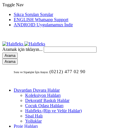
Toggle Nav
Sıkça Sorulan Sorular
ENGLISH Whatsapp Support
ANDROID Uygulamamızı İndir
Aramak için tıklayın...
Arama
Arama
(0212) 477 02 90
Soru ve Siparişler İçin Arayın:
Duvardan Duvara Halılar
Koleksiyon Halıları
Dekoratif Baskılı Halılar
Çocuk Odası Halıları
Halıfleks (Rip ve Velür Halılar)
Sisal Halı
Yolluklar
Proje Halıları