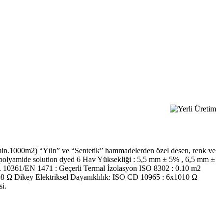
 (min.1000m2) “Yün” ve “Sentetik” hammadelerden özel desen, renk ve
0% polyamide solution dyed 6 Hav Yüksekliği : 5,5 mm ± 5% , 6,5 mm ±
 10361/EN 1471 : Geçerli Termal İzolasyon ISO 8302 : 0.10 m2
108 Ω Dikey Elektriksel Dayanıklılık: ISO CD 10965 : 6x1010 Ω
i.