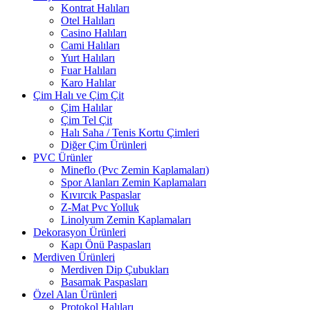
Kontrat Halıları
Otel Halıları
Casino Halıları
Cami Halıları
Yurt Halıları
Fuar Halıları
Karo Halılar
Çim Halı ve Çim Çit
Çim Halılar
Çim Tel Çit
Halı Saha / Tenis Kortu Çimleri
Diğer Çim Ürünleri
PVC Ürünler
Mineflo (Pvc Zemin Kaplamaları)
Spor Alanları Zemin Kaplamaları
Kıvırcık Paspaslar
Z-Mat Pvc Yolluk
Linolyum Zemin Kaplamaları
Dekorasyon Ürünleri
Kapı Önü Paspasları
Merdiven Ürünleri
Merdiven Dip Çubukları
Basamak Paspasları
Özel Alan Ürünleri
Protokol Halıları