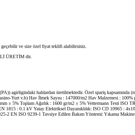
eçebilir ve size özel fiyat teklifi alabilirsiniz.
ERLİ ÜRETİM dir.
A)) agirligindaki halılardan üretilmektedir. Özel spariş kapsamında
tel-Casino-Yurt v.b) Hav İlmek Sayısı : 147000/m2 Hav Malzemesi : 10
 mm ± 5% Toplam Ağırlık : 1600 gr/m2 ± 5% Vettermann Testi ISO TR
 EN 1815 : 0.1 kV Yatay Elektriksel Dayanıklılık: ISO CD 10965 : 4x
 11925-2 EN ISO 9239-1 Tavsiye Edilen Bakım Yöntemi: Yıkama Makines