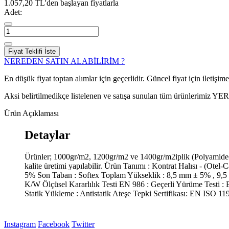
1.057,20 TL'den başlayan fiyatlarla
Adet:
Fiyat Teklifi İste
NEREDEN SATIN ALABİLİRİM ?
En düşük fiyat toptan alımlar için geçerlidir. Güncel fiyat için iletişime g
Aksi belirtilmedikçe listelenen ve satışa sunulan tüm ürünlerimiz Y
Ürün Açıklaması
Detaylar
Ürünler; 1000gr/m2, 1200gr/m2 ve 1400gr/m2iplik (Polyamide(P
kalite üretimi yapılabilir. Ürün Tanımı : Kontrat Halısı - (O
5% Son Taban : Softex Toplam Yükseklik : 8,5 mm ± 5% , 9,5
K/W Ölçüsel Kararlılık Testi EN 986 : Geçerli Yürüme Testi :
Statik Yükleme : Antistatik Ateşe Tepki Sertifikası: EN ISO
Instagram
Facebook
Twitter