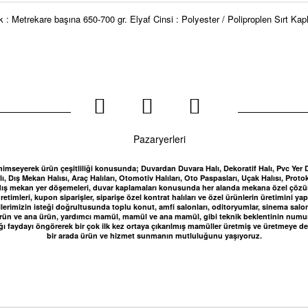
ık : Metrekare başına 650-700 gr. Elyaf Cinsi : Polyester / Poliproplen Sırt
nimseyerek ürün çeşitliliği konusunda; Duvardan Duvara Halı, Dekoratif Halı, Pvc Yer Döşe
, Dış Mekan Halısı, Araç Halıları, Otomotiv Halıları, Oto Paspasları, Uçak Halısı, Protok
kan, dış mekan yer döşemeleri, duvar kaplamaları konusunda her alanda mekana özel çö
etimleri, kupon siparişler, siparişe özel kontrat halıları ve özel ürünlerin üretimini 
lerimizin isteği doğrultusunda toplu konut, amfi salonları, oditoryumlar, sinema salonları
 ürün ve ana ürün, yardımcı mamül, mamül ve ana mamül, gibi teknik beklentinin numune 
ğı faydayı öngörerek bir çok ilk kez ortaya çıkarılmış mamüller üretmiş ve üretmeye de
bir arada ürün ve hizmet sunmanın mutluluğunu yaşıyoruz.