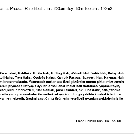
 Kaplama: Precoat Rulo Ebatı : En: 200cm Boy: 50m Toplam : 100m2
meleri, Halıfleks, Bukle halı, Tufting Halı, Welsoft Halı, Velür Halı, Peluş Halı,
ol Halısı, Tren Halısı, Otobüs Halısı, Kıvırcık Paspas, Spagetti Halı, Kaymaz Halı,
zümler sunmaktadır. Yaşanacak mekanlara özel çözümler sunan şirketimiz; zemin
yaparak, piyasada ihtiyaç duyulan örnek özel imalat halı dokuması yapmaktayız,
, kültür merkezleri, fuar alanları, panel alanları, okul, hastane, ofis, fabrika,
ile yada parametreler ile verileri ortaya konulduğu şekilde kontrat işlerinde,
vam etmektedir, üretimi yaptığımız ürünlerin tecrübeli uygulama ekiplerimiz ile
Eman Halıcılık San. Tic. Ltd. Şti.