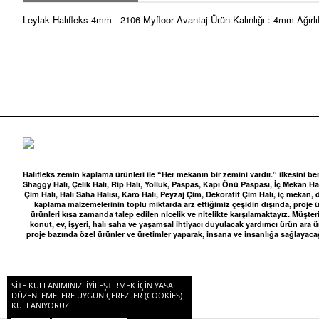
Leylak Halıfleks 4mm - 2106 Myfloor Avantaj Ürün Kalınlığı : 4mm Ağırl
Halıfleks zemin kaplama ürünleri ile “Her mekanın bir zemini vardır.” ilkesini be
Shaggy Halı, Çelik Halı, Rip Halı, Yolluk, Paspas, Kapı Önü Paspası, İç Mekan Halı
Çim Halı, Halı Saha Halısı, Karo Halı, Peyzaj Çim, Dekoratif Çim Halı, iç me
kaplama malzemelerinin toplu miktarda arz ettiğimiz çeşidin dışında, proje ür
ürünleri kısa zamanda talep edilen nicelik ve nitelikte karşılamaktayız. Müşteri
konut, ev, işyeri, halı saha ve yaşamsal ihtiyacı duyulacak yardımcı ürün ara
proje bazında özel ürünler ve üretimler yaparak, insana ve insanlığa sağlayaca
SITE KULLANIMINIZI IYILEŞTIRMEK IÇIN YASAL
© 2021 Halıfleks. Her Hakkı Saklıdır.
DÜZENLEMELERE UYGUN ÇEREZLER (COOKIES)
KULLANIYORUZ.