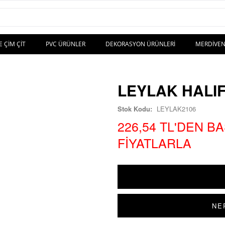
E ÇIM ÇIT
PVC ÜRÜNLER
DEKORASYON ÜRÜNLERI
MERDIVEN
LEYLAK HALI
Stok Kodu:
LEYLAK2106
226,54 TL'DEN B
FIYATLARLA
NE