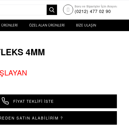
Soru ve Siparişler İçin Arayın:
(0212) 477 02 90
 ÜRÜNLERI
ÖZEL ALAN ÜRÜNLERI
BIZE ULAŞIN
FLEKS 4MM
AŞLAYAN
FIYAT TEKLIFI İSTE
REDEN SATIN ALABİLİRİM ?