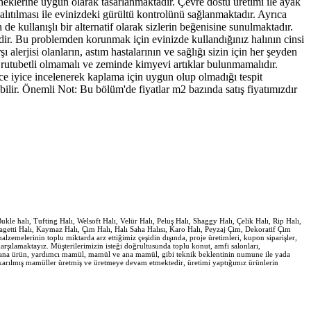
eneklerine uygun olarak tasarlanmaktadır. Çevre dostu üretimi ile ayak
alıtılması ile evinizdeki gürültü kontrolünü sağlanmaktadır. Ayrıca
e kullanışlı bir alternatif olarak sizlerin beğenisine sunulmaktadır.
mdir. Bu problemden korunmak için evinizde kullandığınız halının cinsi
alerjisi olanların, astım hastalarının ve sağlığı sizin için her şeyden
rutubetli olmamalı ve zeminde kimyevi artıklar bulunmamalıdır.
e iyice incelenerek kaplama için uygun olup olmadığı tespit
ilir. Önemli Not: Bu bölüm'de fiyatlar m2 bazında satış fiyatımızdır
le halı, Tufting Halı, Welsoft Halı, Velür Halı, Peluş Halı, Shaggy Halı, Çelik Halı, Rip Halı,
Spagetti Halı, Kaymaz Halı, Çim Halı, Halı Saha Halısı, Karo Halı, Peyzaj Çim, Dekoratif Çim
melerinin toplu miktarda arz ettiğimiz çeşidin dışında, proje üretimleri, kupon siparişler,
karşılamaktayız. Müşterilerimizin isteği doğrultusunda toplu konut, amfi salonları,
ün ve ana ürün, yardımcı mamül, mamül ve ana mamül, gibi teknik beklentinin numune ile yada
 çıkarılmış mamüller üretmiş ve üretmeye devam etmektedir, üretimi yaptığımız ürünlerin