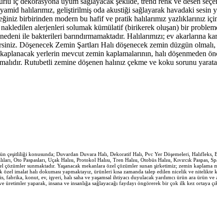
r türlü iç dekorasyona uyum sağlayacak şekilde, trend renk ve desen seç
amid halılarımız, geliştirilmiş oda akustiği sağlayarak havadaki sesin y
z birbirinden modern bu hafif ve pratik halılarımız yazlıklarınız için d
a nakledilen alerjenleri solumak kümülatif (birikerek oluşan) bir proble
eni ile bakterileri barındırmamaktadır. Halılarımızı; ev akarlarına karşı 
rsiniz. Döşenecek Zemin Şartları Halı döşenecek zemin düzgün olmalı, 
 kaplanacak yerlerin mevcut zemin kaplamalarının, halı döşenmeden önc
lmalıdır. Rutubetli zemine döşenen halınız çekme ve koku sorunu yaratab
n çeşitliliği konusunda; Duvardan Duvara Halı, Dekoratif Halı, Pvc Yer Döşemeleri, Halıfleks, Buk
ları, Oto Paspasları, Uçak Halısı, Protokol Halısı, Tren Halısı, Otobüs Halısı, Kıvırcık Paspas, 
 çözümler sunmaktadır. Yaşanacak mekanlara özel çözümler sunan şirketimiz; zemin kaplama malze
ek özel imalat halı dokuması yapmaktayız, ürünleri kısa zamanda talep edilen nicelik ve nitelikte 
, ofis, fabrika, konut, ev, işyeri, halı saha ve yaşamsal ihtiyacı duyulacak yardımcı ürün ara ür
er ve üretimler yaparak, insana ve insanlığa sağlayacağı faydayı öngörerek bir çok ilk kez ortaya