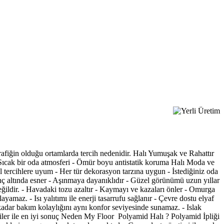
afiğin olduğu ortamlarda tercih nedenidir. Halı Yumuşak ve Rahattır
 Sıcak bir oda atmosferi - Ömür boyu antistatik koruma Halı Moda ve
l tercihlere uyum - Her tür dekorasyon tarzına uygun - İstediğiniz oda
sınç altında esner - Aşınmaya dayanıklıdır - Güzel görünümü uzun yıllar
değildir. - Havadaki tozu azaltır - Kaymayı ve kazaları önler - Omurga
yamaz. - Isı yalıtımı ile enerji tasarrufu sağlanır - Çevre dostu elyaf
kadar bakım kolaylığını aynı konfor seviyesinde sunamaz. - Islak
ojiler ile en iyi sonuç Neden My Floor Polyamid Halı ? Polyamid İpliği