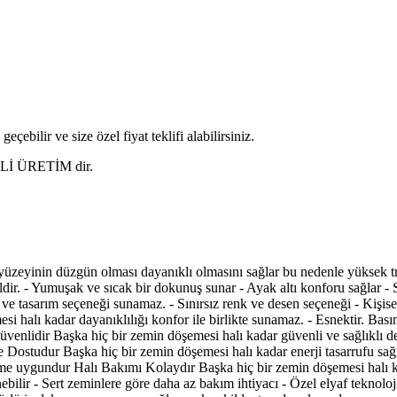
eçebilir ve size özel fiyat teklifi alabilirsiniz.
ERLİ ÜRETİM dir.
üzeyinin düzgün olması dayanıklı olmasını sağlar bu nedenle yüksek tr
dir. - Yumuşak ve sıcak bir dokunuş sunar - Ayak altı konforu sağlar -
 ve tasarım seçeneği sunamaz. - Sınırsız renk ve desen seçeneği - Kişise
si halı kadar dayanıklılığı konfor ile birlikte sunamaz. - Esnektir. Ba
 Güvenlidir Başka hiç bir zemin döşemesi halı kadar güvenli ve sağlıklı 
e Dostudur Başka hiç bir zemin döşemesi halı kadar enerji tasarrufu sağla
nüşüme uygundur Halı Bakımı Kolaydır Başka hiç bir zemin döşemesi halı 
ebilir - Sert zeminlere göre daha az bakım ihtiyacı - Özel elyaf teknol