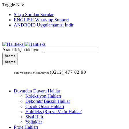
Toggle Nav
Sıkça Sorulan Sorular
ENGLISH Whatsapp Support
ANDROID Uygulamamızı İndir
Aramak için tıklayın...
Arama
Arama
(0212) 477 02 90
Soru ve Siparişler İçin Arayın:
Duvardan Duvara Halılar
Koleksiyon Halıları
Dekoratif Baskılı Halılar
Çocuk Odası Halıları
Halıfleks (Rip ve Velür Halılar)
Sisal Halı
Yolluklar
Proje Halıları