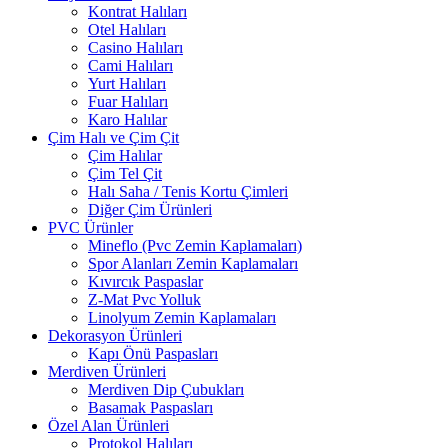
Kontrat Halıları
Otel Halıları
Casino Halıları
Cami Halıları
Yurt Halıları
Fuar Halıları
Karo Halılar
Çim Halı ve Çim Çit
Çim Halılar
Çim Tel Çit
Halı Saha / Tenis Kortu Çimleri
Diğer Çim Ürünleri
PVC Ürünler
Mineflo (Pvc Zemin Kaplamaları)
Spor Alanları Zemin Kaplamaları
Kıvırcık Paspaslar
Z-Mat Pvc Yolluk
Linolyum Zemin Kaplamaları
Dekorasyon Ürünleri
Kapı Önü Paspasları
Merdiven Ürünleri
Merdiven Dip Çubukları
Basamak Paspasları
Özel Alan Ürünleri
Protokol Halıları