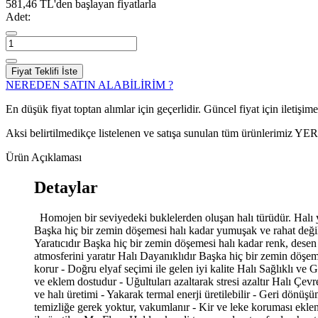
581,46 TL'den başlayan fiyatlarla
Adet:
Fiyat Teklifi İste
NEREDEN SATIN ALABİLİRİM ?
En düşük fiyat toptan alımlar için geçerlidir. Güncel fiyat için iletişime g
Aksi belirtilmedikçe listelenen ve satışa sunulan tüm ürünlerimiz Y
Ürün Açıklaması
Detaylar
Homojen bir seviyedeki buklelerden oluşan halı türüdür. Halı y
Başka hiç bir zemin döşemesi halı kadar yumuşak ve rahat değil
Yaratıcıdır Başka hiç bir zemin döşemesi halı kadar renk, desen
atmosferini yaratır Halı Dayanıklıdır Başka hiç bir zemin döşeme
korur - Doğru elyaf seçimi ile gelen iyi kalite Halı Sağlıklı ve
ve eklem dostudur - Uğultuları azaltarak stresi azaltır Halı Çevr
ve halı üretimi - Yakarak termal enerji üretilebilir - Geri dö
temizliğe gerek yoktur, vakumlanır - Kir ve leke koruması eklen