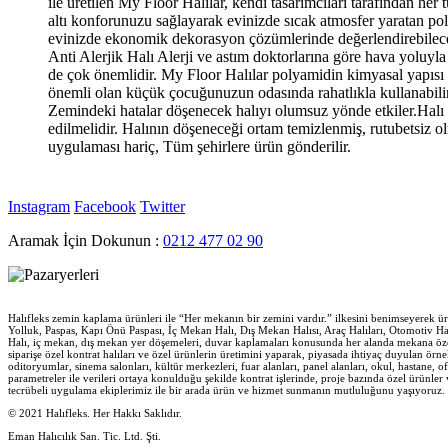
ile üretilen My Floor Halılar, kendi tasarımcıları tarafından he
altı konforunuzu sağlayarak evinizde sıcak atmosfer yaratan poly
evinizde ekonomik dekorasyon çözümlerinde değerlendirebileceğini
Anti Alerjik Halı Alerji ve astım doktorlarına göre hava yoluyl
de çok önemlidir. My Floor Halılar polyamidin kimyasal yapısı ned
önemli olan küçük çocuğunuzun odasında rahatlıkla kullanabili
Zemindeki hatalar döşenecek halıyı olumsuz yönde etkiler.Halı
edilmelidir. Halının döşeneceği ortam temizlenmiş, rutubetsiz o
uygulaması hariç, Tüm şehirlere ürün gönderilir.
Instagram
Facebook
Twitter
Aramak İçin Dokunun :
0212 477 02 90
Halıfleks zemin kaplama ürünleri ile “Her mekanın bir zemini vardır.” ilkesini benimseyerek ürü
Yolluk, Paspas, Kapı Önü Paspası, İç Mekan Halı, Dış Mekan Halısı, Araç Halıları, Otomotiv Halı
Halı, iç mekan, dış mekan yer döşemeleri, duvar kaplamaları konusunda her alanda mekana özel
siparişe özel kontrat halıları ve özel ürünlerin üretimini yaparak, piyasada ihtiyaç duyulan örn
oditoryumlar, sinema salonları, kültür merkezleri, fuar alanları, panel alanları, okul, hastane
parametreler ile verileri ortaya konulduğu şekilde kontrat işlerinde, proje bazında özel ürünl
tecrübeli uygulama ekiplerimiz ile bir arada ürün ve hizmet sunmanın mutluluğunu yaşıyoruz.
© 2021 Halıfleks. Her Hakkı Saklıdır.
Eman Halıcılık San. Tic. Ltd. Şti.