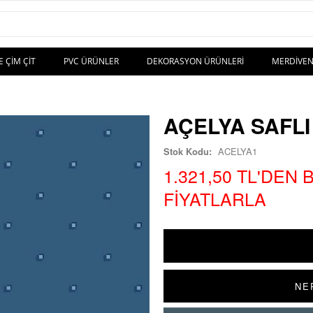
E ÇIM ÇIT
PVC ÜRÜNLER
DEKORASYON ÜRÜNLERI
MERDIVEN
AÇELYA SAFLI
Stok Kodu:
ACELYA1
1.321,50 TL'DEN
FIYATLARLA
NE