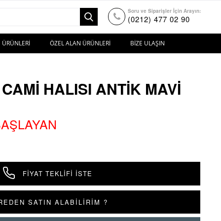
Soru ve Siparişler İçin Arayın:
(0212) 477 02 90
 ÜRÜNLERI
ÖZEL ALAN ÜRÜNLERI
BIZE ULAŞIN
 CAMI HALISI ANTIK MAVI
 BAŞLAYAN
FIYAT TEKLIFI İSTE
REDEN SATIN ALABİLİRİM ?