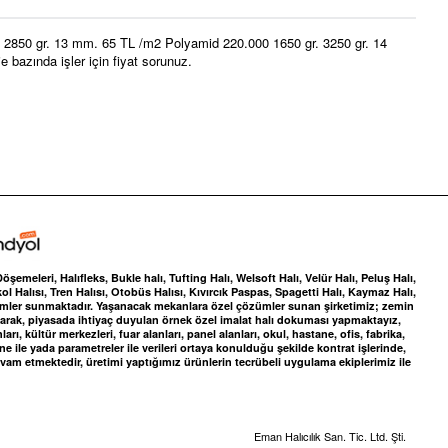
. 2850 gr. 13 mm. 65 TL /m2 Polyamid 220.000 1650 gr. 3250 gr. 14
 bazında işler için fiyat sorunuz.
meleri, Halıfleks, Bukle halı, Tufting Halı, Welsoft Halı, Velür Halı, Peluş Halı,
ol Halısı, Tren Halısı, Otobüs Halısı, Kıvırcık Paspas, Spagetti Halı, Kaymaz Halı,
zümler sunmaktadır. Yaşanacak mekanlara özel çözümler sunan şirketimiz; zemin
yaparak, piyasada ihtiyaç duyulan örnek özel imalat halı dokuması yapmaktayız,
, kültür merkezleri, fuar alanları, panel alanları, okul, hastane, ofis, fabrika,
ile yada parametreler ile verileri ortaya konulduğu şekilde kontrat işlerinde,
vam etmektedir, üretimi yaptığımız ürünlerin tecrübeli uygulama ekiplerimiz ile
Eman Halıcılık San. Tic. Ltd. Şti.