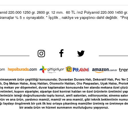
Polyamid 220.000 1250 gr. 2600 gr. 12 mm. 60 TL /m2 Polyamid 220.000 1450 gr
ar % 5 ± oynayabilir. * İşçilik , nakliye ve yapıştırıcı dahil değildir. *Proje
nimseyerek ürün çeşitliliği konusunda; Duvardan Duvara Halı, Dekoratif Halı, Pvc Yer Döşe
, Dış Mekan Halısı, Araç Halıları, Otomotiv Halıları, Oto Paspasları, Uçak Halısı, Protok
kan, dış mekan yer döşemeleri, duvar kaplamaları konusunda her alanda mekana özel çö
etimleri, kupon siparişler, siparişe özel kontrat halıları ve özel ürünlerin üretimini 
lerimizin isteği doğrultusunda toplu konut, amfi salonları, oditoryumlar, sinema salonları
 ürün ve ana ürün, yardımcı mamül, mamül ve ana mamül, gibi teknik beklentinin numune 
ğı faydayı öngörerek bir çok ilk kez ortaya çıkarılmış mamüller üretmiş ve üretmeye de
bir arada ürün ve hizmet sunmanın mutluluğunu yaşıyoruz.