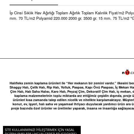
İp Cinsi Sıklık Hav Ağırlığı Toplam Ağırlık Toplam Kalınlık Fiyat/m2 
mm. 70 TL/m2 Polyamid 220.000 2000 gr. 3500 gr. 15 mm. 75 TL/m2 *Gramajl
Halıfleks zemin kaplama ürünleri ile “Her mekanın bir zemini vardır.” ilkesini be
Shaggy Halı, Çelik Halı, Rip Halı, Yolluk, Paspas, Kapı Önü Paspası, İç Mekan Halı
Çim Halı, Halı Saha Halısı, Karo Halı, Peyzaj Çim, Dekoratif Çim Halı, iç me
kaplama malzemelerinin toplu miktarda arz ettiğimiz çeşidin dışında, proje ür
ürünleri kısa zamanda talep edilen nicelik ve nitelikte karşılamaktayız. Müşteri
konut, ev, işyeri, halı saha ve yaşamsal ihtiyacı duyulacak yardımcı ürün ara
proje bazında özel ürünler ve üretimler yaparak, insana ve insanlığa sağlayaca
SITE KULLANIMINIZI IYILEŞTIRMEK IÇIN YASAL
© 2021 Halıfleks. Her Hakkı Saklıdır.
DÜZENLEMELERE UYGUN ÇEREZLER (COOKIES)